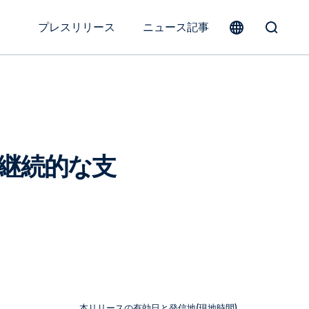
プレスリリース
ニュース記事
Toggle
Search
Form
ン、継続的な支
本リリースの有効日と発信地(現地時間)