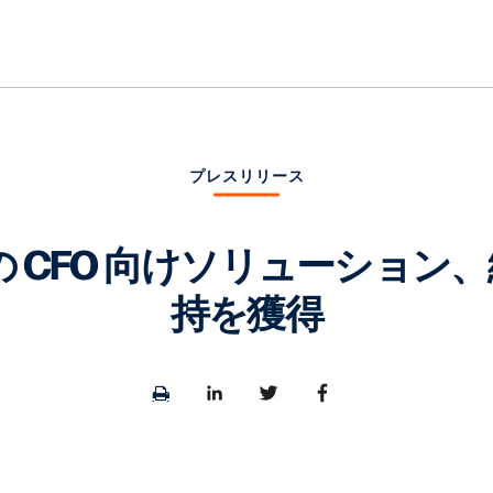
プレスリリース
y の CFO 向けソリューショ
持を獲得
Print
Share
Share
Share
page
to
to
to
LinkedIn
Twitter
Facebook