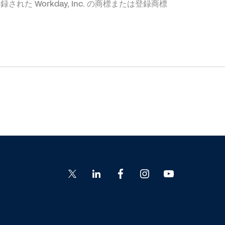
地域で登録された Workday, Inc. の商標または登録商標
Go
Go
Go
Go
Go
to
to
to
to
to
Twitter
LinkedIn
Facebook
Instagram
YouTube