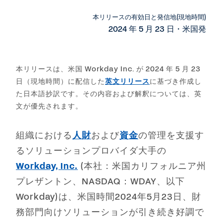
page
to
to
to
LinkedIn
Twitter
Facebook
本リリースの有効日と発信地(現地時間)
2024 年 5 月 23 日・米国発
本リリースは、米国 Workday Inc. が 2024 年 5 月 23
日（現地時間）に配信した
英文リリース
に基づき作成し
た日本語抄訳です。その内容および解釈については、英
文が優先されます。
組織における
人財
および
資金
の管理を支援す
るソリューションプロバイダ大手の
Workday, Inc.
(本社：米国カリフォルニア州
プレザントン、NASDAQ：WDAY、以下
Workday)は、米国時間2024年5月23日、財
務部門向けソリューションが引き続き好調で