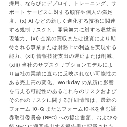
採用、ならびにデプロイ、トレーニング、サ
ポート サービスに対する顧客や個人の満足
度、(x) AI などの新しく進化する技術に関連
する規制リスクと、開発努力に対する収益実
現能力、(xi) 企業の買収または投資により期
待される事業または財務上の利益を実現する
能力、(xii) 情報技術支出の遅延または削減、
(xiii) 当社のサブスクリプションモデルによ
り当社の業績に直ちに反映されない可能性の
ある売上高の変化。Workday の業績に影響
を与える可能性のあるこれらのリスクおよび
その他のリスクに関する詳細情報は、最新の
フォーム 10-Q またはフォーム10-Kを含む証
券取引委員会 (SEC) への提出書類、および今
後 SEC に適宜提出する報告書に記載された