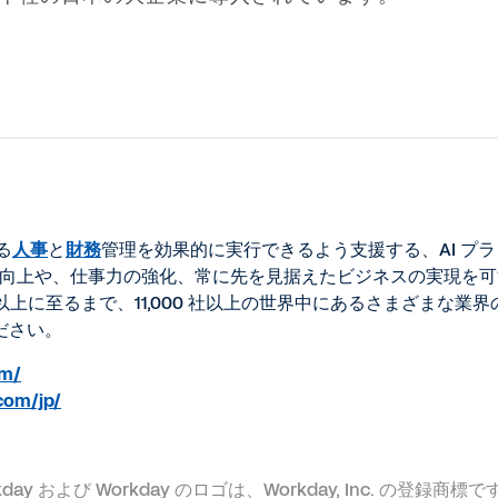
る
人事
と
財務
管理を効果的に実行できるよう支援する、AI プラッ
能力向上や、仕事力の強化、常に先を見据えたビジネスの実現を
60% 以上に至るまで、11,000 社以上の世界中にあるさまざまな業
ださい。
om/
com/jp/
eserved. Workday および Workday のロゴは、Workday, 