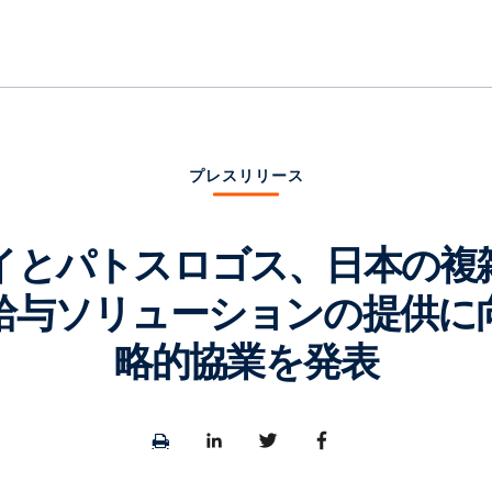
プレスリリース
イとパトスロゴス、日本の複
給与ソリューションの提供に
略的協業を発表
Print
Share
Share
Share
page
to
to
to
LinkedIn
Twitter
Facebook