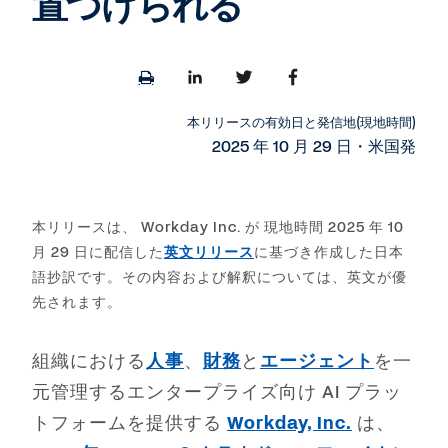
置づけられる
Print
Share
Share
Share
page
to
to
to
LinkedIn
Twitter
Facebook
本リリースの有効日と発信地(現地時間)
2025 年 10 月 29 日・米国発
本リリースは、 Workday Inc. が 現地時間 2025 年 10
月 29 日に配信した
英文リリース
に基づき作成した日本
語抄訳です。その内容および解釈については、英文が優
先されます。
組織における
人事
、
財務
と
エージェント
を一
元管理するエンタープライズ向け AI プラッ
トフォームを提供する
Workday, Inc.
は、