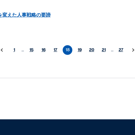
を変えた人事戦略の要諦
1
…
15
16
17
18
19
20
21
…
27