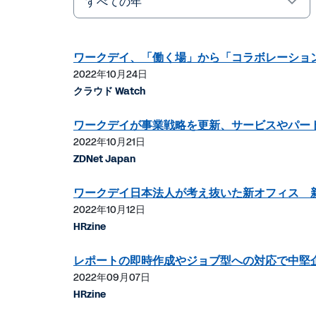
Year
キ
ー
ワ
ワークデイ、「働く場」から「コラボレーショ
ー
2022年10月24日
ド
クラウド Watch
ワークデイが事業戦略を更新、サービスやパー
2022年10月21日
ZDNet Japan
ワークデイ日本法人が考え抜いた新オフィス 
2022年10月12日
HRzine
レポートの即時作成やジョブ型への対応で中堅企業
2022年09月07日
HRzine