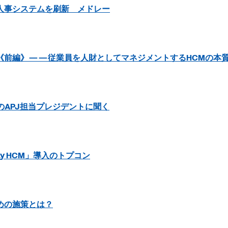
人事システムを刷新 メドレー
《前編》――従業員を人財としてマネジメントするHCMの本
yのAPJ担当プレジデントに聞く
y HCM」導入のトプコン
めの施策とは？