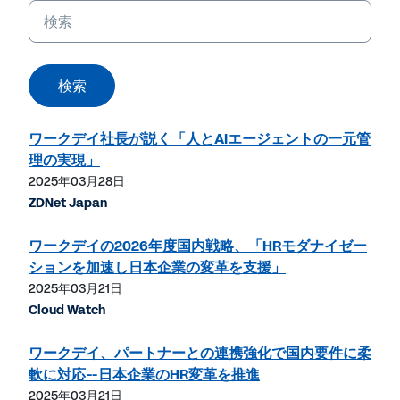
キ
ー
ワ
ー
検索
ド
ワークデイ社長が説く「人とAIエージェントの一元管
理の実現」
2025年03月28日
ZDNet Japan
ワークデイの2026年度国内戦略、「HRモダナイゼー
ションを加速し日本企業の変革を支援」
2025年03月21日
Cloud Watch
ワークデイ、パートナーとの連携強化で国内要件に柔
軟に対応--日本企業のHR変革を推進
2025年03月21日