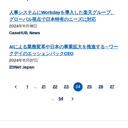
人事システムにWorkdayを導入した楽天グループ、
グローバル視点で日本特有のニーズに対応
2024年11月18日
CaseHUB. News
AIによる業務変革や日本の事業拡大を推進する--ワー
クデイのエッシェンバックCEO
2024年11月07日
ZDNet Japan
1
…
21
22
23
24
25
26
27
…
54