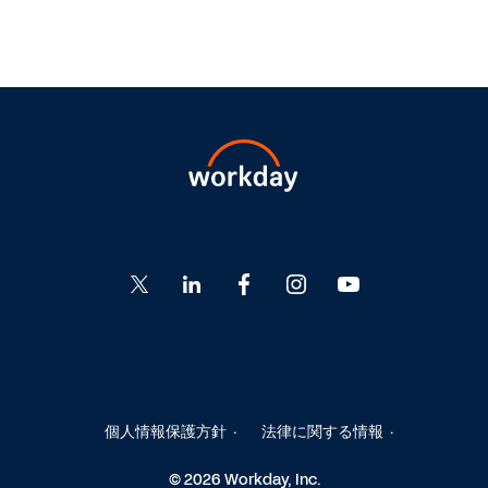
Go
Go
Go
Go
Go
to
to
to
to
to
Twitter
LinkedIn
Facebook
Instagram
YouTube
個人情報保護方針
法律に関する情報
© 2026 Workday, Inc.