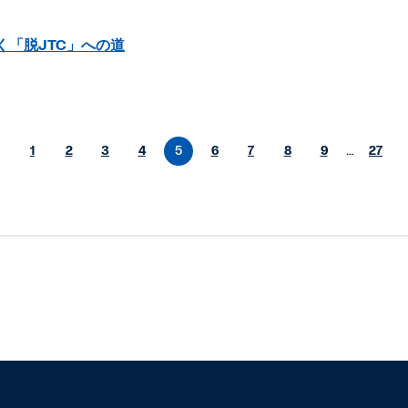
く「脱JTC」への道
1
2
3
4
5
6
7
8
9
…
27