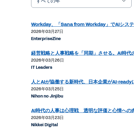
Year
キ
ー
ワ
Workday、「Sana from Workday」
ー
2026年03月27日
ド
EnterpriseZine
経営戦略と人事戦略を「同期」させる。AI時代
2026年03月26日
IT Leaders
人とAIが協働する新時代、日本企業がAI-rea
2026年03月25日
Nihon no Jinjibu
AI時代の人事は心理戦 透明な評価と心情への
2026年03月23日
Nikkei Digital