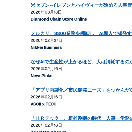
米セブン-イレブンとハイヴィーが進める人事管
2026年03月18日
Diamond Chain Store Online
メルカリ、3800業務を棚卸し AI導入で頻発
2026年02月27日
Nikkei Business
なぜAIで生産性が上がるほど、人は消耗するの
2026年02月16日
NewsPicks
「アプリ内製化／市民開発ニーズ」をつかんだC
2026年02月16日
ASCII x TECH
「ＨＲテック」、群雄割拠の時代 人事・労務
2026年02月16日