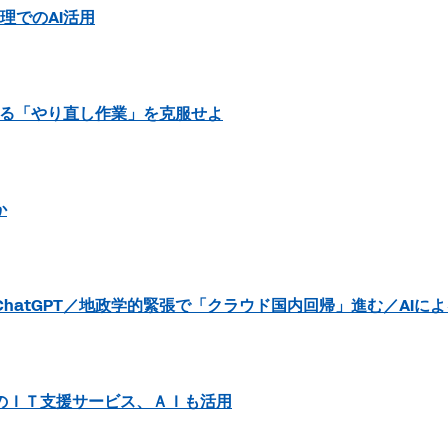
理でのAI活用
する「やり直し作業」を克服せよ
か
hatGPT／地政学的緊張で「クラウド国内回帰」進む／AIに
のＩＴ支援サービス、ＡＩも活用