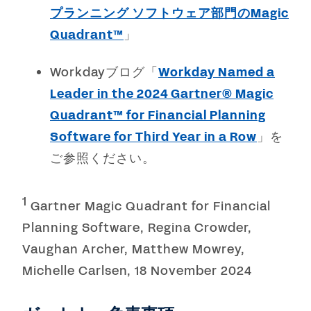
プランニング ソフトウェア部門のMagic
Quadrant™
」
Workdayブログ「
Workday Named a
Leader in the 2024 Gartner® Magic
Quadrant™ for Financial Planning
Software for Third Year in a Row
」を
ご参照ください。
1
Gartner Magic Quadrant for Financial
Planning Software, Regina Crowder,
Vaughan Archer, Matthew Mowrey,
Michelle Carlsen, 18 November 2024