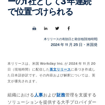
ーの1 社として3 年連続
で位置づけられる
Print
Share
Share
Share
page
to
to
to
LinkedIn
Twitter
Facebook
本リリースの有効日と発信地(現地時間)
2024 年 11 月 25 日・米国発
本リリースは、米国 Workday Inc. が 2024 年 11 月 20
日（現地時間）に配信した
英文リリース
に基づき作成し
た日本語抄訳です。その内容および解釈については、英
文が優先されます。
組織における
人事
および
財務
管理を支援する
ソリューションを提供する大手プロバイダー