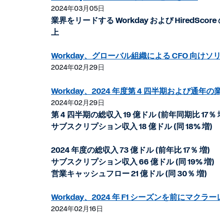
2024年03月05日
ド
業界をリードする Workday および Hire
上
Workday、グローバル組織による CFO 向
2024年02月29日
Workday、2024 年度第 4 四半期および通年
2024年02月29日
第 4 四半期の総収入 19 億ドル (前年同期比 17％ 
サブスクリプション収入 18 億ドル (同 18% 増)
2024 年度の総収入 73 億ドル (前年比 17％ 増)
サブスクリプション収入 66 億ドル (同 19% 増)
営業キャッシュフロー 21 億ドル (同 30％ 増)
Workday、2024 年 F1 シーズンを前に
2024年02月16日