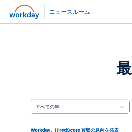
ニュースルーム
最
Year
キ
ー
ワ
Workday、HiredScore 買収の意向を発表
ー