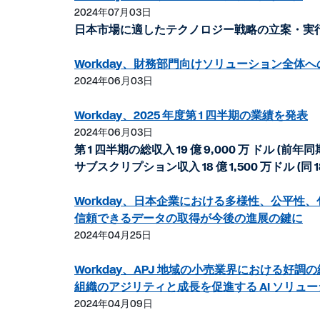
2024年07月03日
ド
日本市場に適したテクノロジー戦略の立案・実
Workday、財務部門向けソリューション全
2024年06月03日
Workday、2025 年度第 1 四半期の業績を発表
2024年06月03日
第 1 四半期の総収入 19 億 9,000 万 ドル (前年同期
サブスクリプション収入 18 億 1,500 万ドル (同 18
Workday、日本企業における多様性、公平性、
信頼できるデータの取得が今後の進展の鍵に
2024年04月25日
Workday、APJ 地域の小売業界における好調
組織のアジリティと成長を促進する AI ソリュ
2024年04月09日