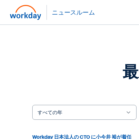
ニュースルーム
最
Year
キ
ー
ワ
Workday 日本法人の CTO に小今井 裕が着任
ー