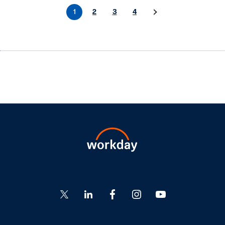
1
2
3
4
Go
Go
Go
Go
Go
to
to
to
to
to
Twitter
LinkedIn
Facebook
Instagram
YouTube