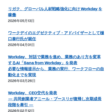
リガク、グローバル人材戦略強化に向け Workday を
稼働
2026年05月13日
ワークデイのエグゼクティブ・アドバイザーとして樋
口泰行氏が就任
2026年04月01日
Workday、対話で業務を進め、業務のあり方を変革
するAI「Sana from Workday」を発表
必要な情報提示から、業務の実行、ワークフローの自
動化までを実現
2026年03月26日
Workday、CEO交代を発表
― 共同創業者アニール・ブースリが復帰し次期成長
段階を牽引 ―
2026年02月12日